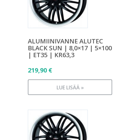
ALUMIINIVANNE ALUTEC
BLACK SUN | 8,0×17 | 5×100
| ET35 | KR63,3
219,90
€
LUE LISÄÄ »