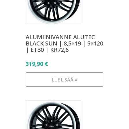
ALUMIINIVANNE ALUTEC
BLACK SUN | 8,5×19 | 5×120
| ET30 | KR72,6
319,90
€
LUE LISÄÄ »