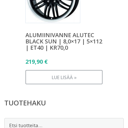
ALUMIINIVANNE ALUTEC
BLACK SUN | 8,0×17 | 5×112
| ET40 | KR70,0
219,90
€
LUE LISÄÄ »
TUOTEHAKU
Etsi: