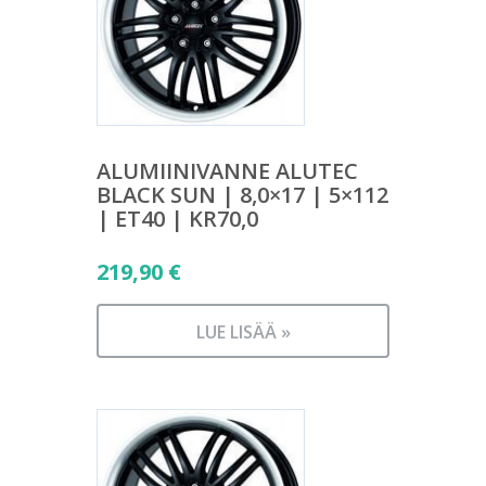
ALUMIINIVANNE ALUTEC
BLACK SUN | 8,0×17 | 5×112
| ET40 | KR70,0
219,90
€
LUE LISÄÄ »