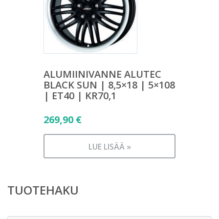
ALUMIINIVANNE ALUTEC
BLACK SUN | 8,5×18 | 5×108
| ET40 | KR70,1
269,90
€
LUE LISÄÄ »
TUOTEHAKU