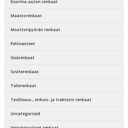
Kuorma-auton renkaat
Maastorenkaat
Moottoripyörän renkaat
Peltivanteet
Sisärenkaat
Soviterenkaat
Talvirenkaat
Teollisuus-, erikois- ja traktorin renkaat
Uncategorized
Ympärivuotiset renkaat