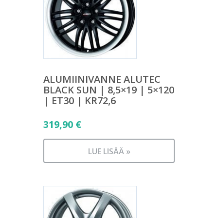
ALUMIINIVANNE ALUTEC
BLACK SUN | 8,5×19 | 5×120
| ET30 | KR72,6
319,90
€
LUE LISÄÄ »