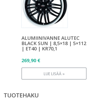
ALUMIINIVANNE ALUTEC
BLACK SUN | 8,5×18 | 5×112
| ET40 | KR70,1
269,90
€
LUE LISÄÄ »
TUOTEHAKU