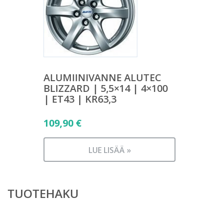
ALUMIINIVANNE ALUTEC
BLIZZARD | 5,5×14 | 4×100
| ET43 | KR63,3
109,90
€
LUE LISÄÄ »
TUOTEHAKU