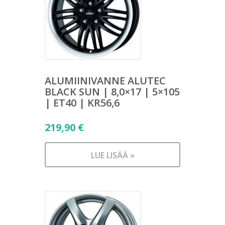
ALUMIINIVANNE ALUTEC
BLACK SUN | 8,0×17 | 5×105
| ET40 | KR56,6
219,90
€
LUE LISÄÄ »