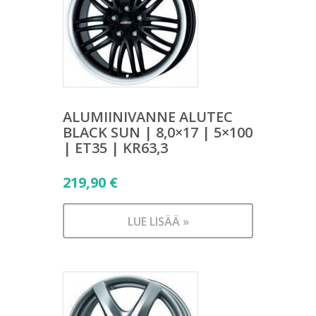
ALUMIINIVANNE ALUTEC
BLACK SUN | 8,0×17 | 5×100
| ET35 | KR63,3
219,90
€
LUE LISÄÄ »