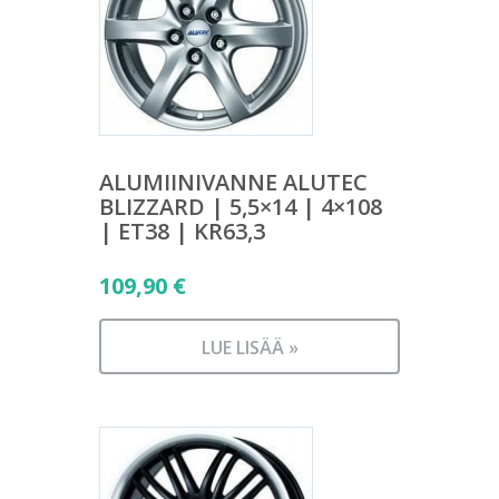
ALUMIINIVANNE ALUTEC
BLIZZARD | 5,5×14 | 4×108
| ET38 | KR63,3
109,90
€
LUE LISÄÄ »