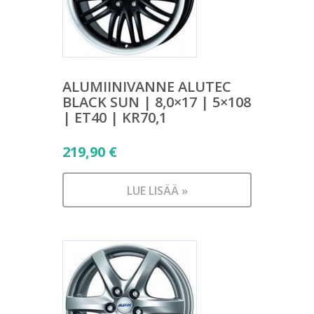
ALUMIINIVANNE ALUTEC
BLACK SUN | 8,0×17 | 5×108
| ET40 | KR70,1
219,90
€
LUE LISÄÄ »