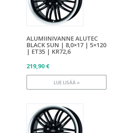
ALUMIINIVANNE ALUTEC
BLACK SUN | 8,0×17 | 5×120
| ET35 | KR72,6
219,90
€
LUE LISÄÄ »