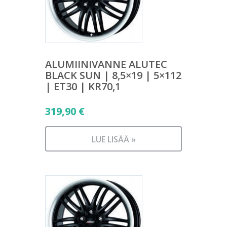
ALUMIINIVANNE ALUTEC
BLACK SUN | 8,5×19 | 5×112
| ET30 | KR70,1
319,90
€
LUE LISÄÄ »