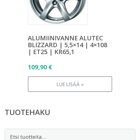
ALUMIINIVANNE ALUTEC
BLIZZARD | 5,5×14 | 4×108
| ET25 | KR65,1
109,90
€
LUE LISÄÄ »
TUOTEHAKU
Etsi: