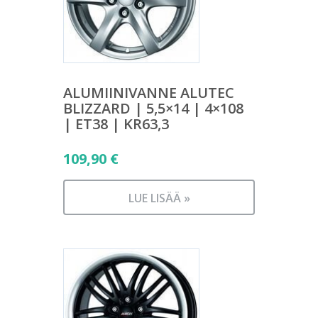
ALUMIINIVANNE ALUTEC
BLIZZARD | 5,5×14 | 4×108
| ET38 | KR63,3
109,90
€
LUE LISÄÄ »