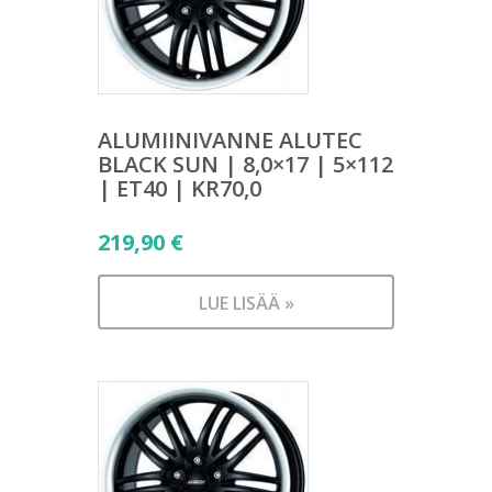
ALUMIINIVANNE ALUTEC
BLACK SUN | 8,0×17 | 5×112
| ET40 | KR70,0
219,90
€
LUE LISÄÄ »