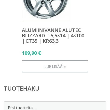
ALUMIINIVANNE ALUTEC
BLIZZARD | 5,5×14 | 4×100
| ET35 | KR63,3
109,90
€
LUE LISÄÄ »
TUOTEHAKU
Etsi: