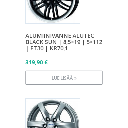
ALUMIINIVANNE ALUTEC
BLACK SUN | 8,5×19 | 5×112
| ET30 | KR70,1
319,90
€
LUE LISÄÄ »