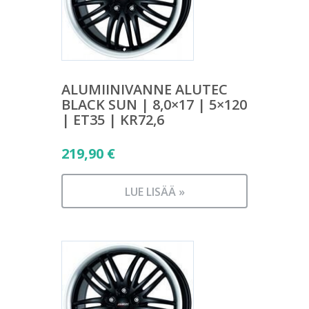
ALUMIINIVANNE ALUTEC
BLACK SUN | 8,0×17 | 5×120
| ET35 | KR72,6
219,90
€
LUE LISÄÄ »