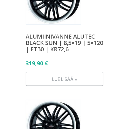
ALUMIINIVANNE ALUTEC
BLACK SUN | 8,5×19 | 5×120
| ET30 | KR72,6
319,90
€
LUE LISÄÄ »