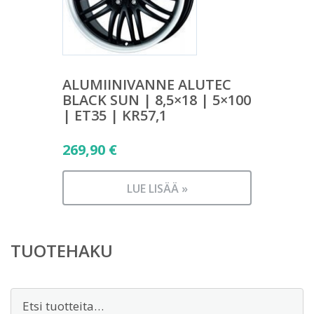
ALUMIINIVANNE ALUTEC
BLACK SUN | 8,5×18 | 5×100
| ET35 | KR57,1
269,90
€
LUE LISÄÄ »
TUOTEHAKU
Etsi: