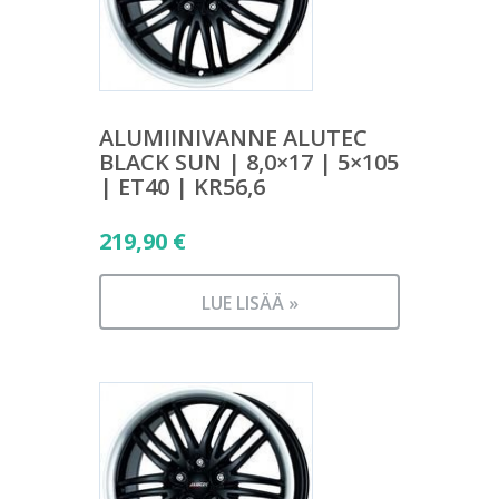
ALUMIINIVANNE ALUTEC
BLACK SUN | 8,0×17 | 5×105
| ET40 | KR56,6
219,90
€
LUE LISÄÄ »