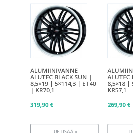
ALUMIINIVANNE
ALUMII
ALUTEC BLACK SUN |
ALUTEC 
8,5×19 | 5×114,3 | ET40
8,5×18 |
| KR70,1
KR57,1
319,90
€
269,90
€
LUE LISÄÄ »
L