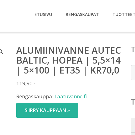
ETUSIVU
RENGASKAUPAT
TUOTTEE
ALUMIINIVANNE AUTEC
BALTIC, HOPEA | 5,5×14
| 5×100 | ET35 | KR70,0
E
119,90
€
Rengaskauppa:
Laatuvanne.fi
SIIRRY KAUPPAAN »