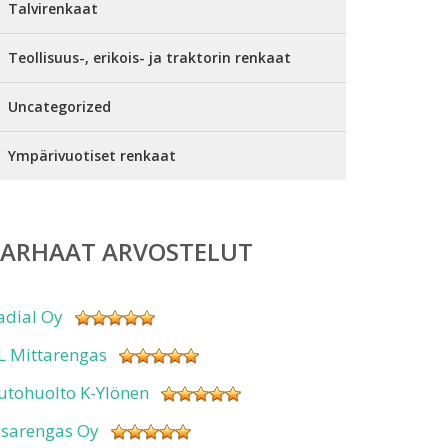
Talvirenkaat
Teollisuus-, erikois- ja traktorin renkaat
Uncategorized
Ympärivuotiset renkaat
PARHAAT ARVOSTELUT
adial Oy
L Mittarengas
utohuolto K-Ylönen
isarengas Oy