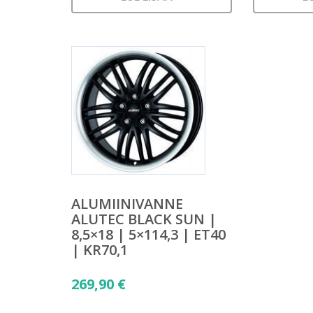
ALUMIINIVANNE
ALUTEC BLACK SUN |
8,5×18 | 5×114,3 | ET40
| KR70,1
269,90
€