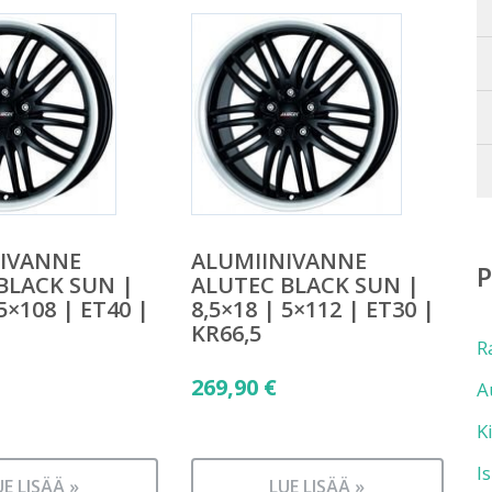
NIVANNE
ALUMIINIVANNE
BLACK SUN |
ALUTEC BLACK SUN |
 5×108 | ET40 |
8,5×18 | 5×112 | ET30 |
KR66,5
R
269,90
€
A
K
I
UE LISÄÄ »
LUE LISÄÄ »