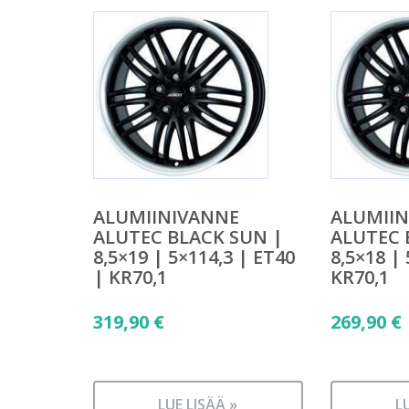
ALUMIINIVANNE
ALUMII
ALUTEC BLACK SUN |
ALUTEC 
8,5×19 | 5×114,3 | ET40
8,5×18 |
| KR70,1
KR70,1
319,90
€
269,90
€
LUE LISÄÄ »
L