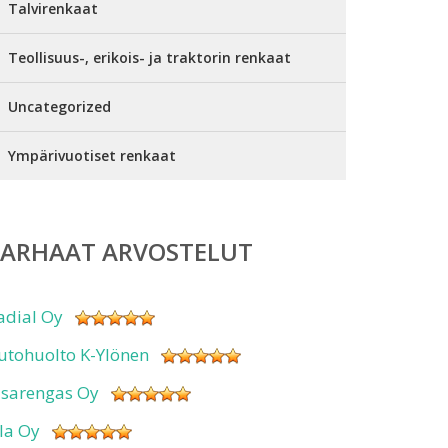
Talvirenkaat
Teollisuus-, erikois- ja traktorin renkaat
Uncategorized
Ympärivuotiset renkaat
PARHAAT ARVOSTELUT
adial Oy
utohuolto K-Ylönen
isarengas Oy
sla Oy