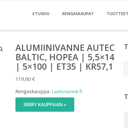
ETUSIVU
RENGASKAUPAT
TUOTTEE
ALUMIINIVANNE AUTEC
BALTIC, HOPEA | 5,5×14
| 5×100 | ET35 | KR57,1
E
119,90
€
Rengaskauppa:
Laatuvanne.fi
SIIRRY KAUPPAAN »