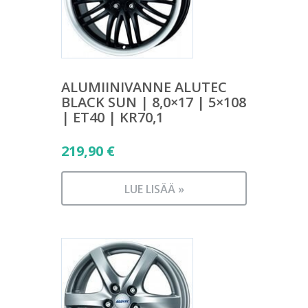
ALUMIINIVANNE ALUTEC
BLACK SUN | 8,0×17 | 5×108
| ET40 | KR70,1
219,90
€
LUE LISÄÄ »