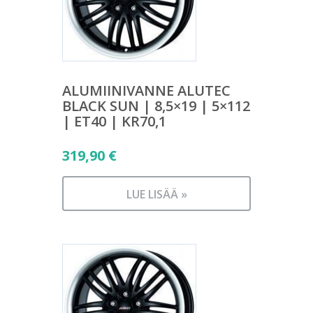
ALUMIINIVANNE ALUTEC
BLACK SUN | 8,5×19 | 5×112
| ET40 | KR70,1
319,90
€
LUE LISÄÄ »