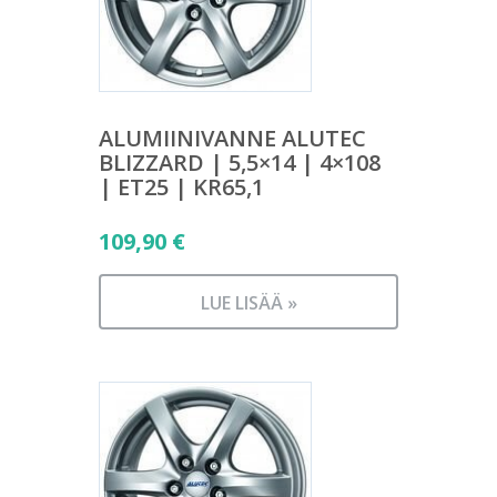
ALUMIINIVANNE ALUTEC
BLIZZARD | 5,5×14 | 4×108
| ET25 | KR65,1
109,90
€
LUE LISÄÄ »