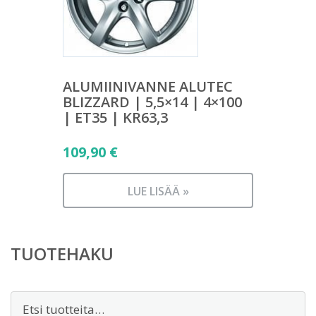
ALUMIINIVANNE ALUTEC
BLIZZARD | 5,5×14 | 4×100
| ET35 | KR63,3
109,90
€
LUE LISÄÄ »
TUOTEHAKU
Etsi: