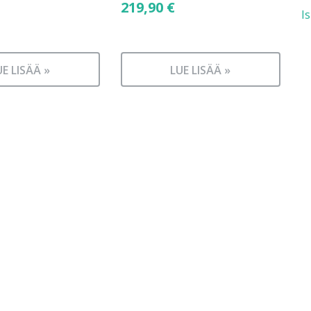
219,90
€
I
UE LISÄÄ »
LUE LISÄÄ »