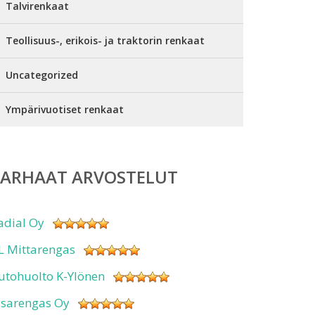
Talvirenkaat
Teollisuus-, erikois- ja traktorin renkaat
Uncategorized
Ympärivuotiset renkaat
PARHAAT ARVOSTELUT
adial Oy
L Mittarengas
utohuolto K-Ylönen
isarengas Oy