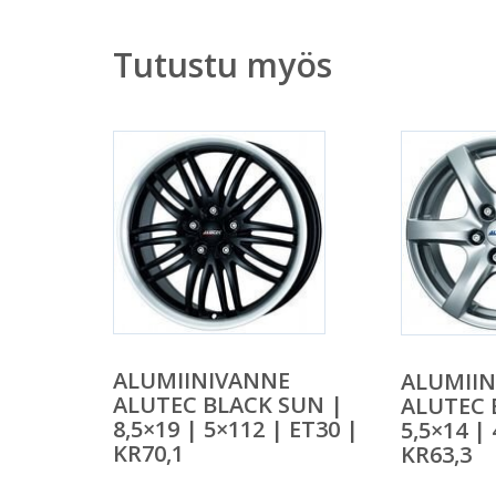
Tutustu myös
ALUMIINIVANNE
ALUMII
ALUTEC BLACK SUN |
ALUTEC 
8,5×19 | 5×112 | ET30 |
5,5×14 |
KR70,1
KR63,3