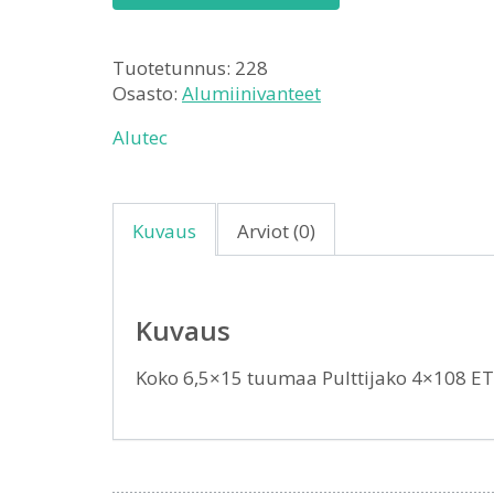
Tuotetunnus:
228
Osasto:
Alumiinivanteet
Alutec
Kuvaus
Arviot (0)
Kuvaus
Koko 6,5×15 tuumaa Pulttijako 4×108 E