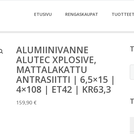
ETUSIVU
RENGASKAUPAT
TUOTTEE
ALUMIINIVANNE
ALUTEC XPLOSIVE,
MATTALAKATTU
E
ANTRASIITTI | 6,5×15 |
4×108 | ET42 | KR63,3
159,90
€