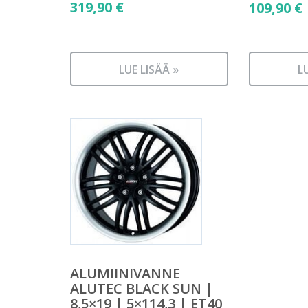
319,90
€
109,90
€
LUE LISÄÄ »
L
ALUMIINIVANNE
ALUTEC BLACK SUN |
8,5×19 | 5×114,3 | ET40