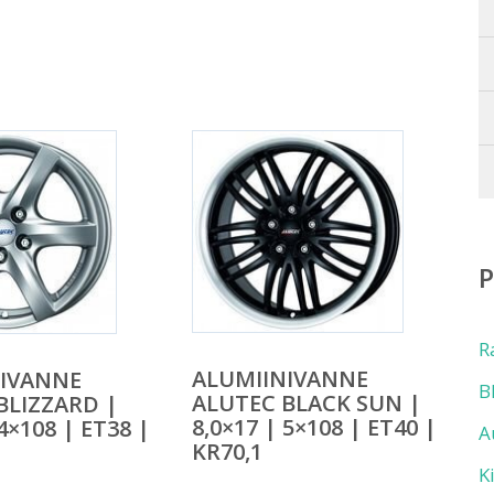
R
ALUMIINIVANNE
NIVANNE
B
ALUTEC BLACK SUN |
BLIZZARD |
8,0×17 | 5×108 | ET40 |
 4×108 | ET38 |
A
KR70,1
K