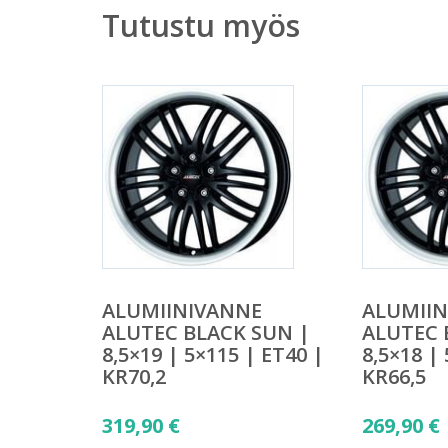
Tutustu myös
ALUMIINIVANNE
ALUMII
ALUTEC BLACK SUN |
ALUTEC 
8,5×19 | 5×115 | ET40 |
8,5×18 |
KR70,2
KR66,5
319,90
€
269,90
€