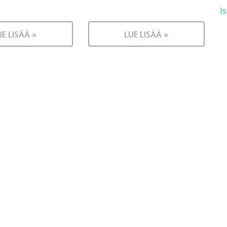
I
UE LISÄÄ »
LUE LISÄÄ »