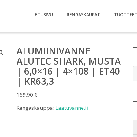
ETUSIVU
RENGASKAUPAT
TUOTTEE
ALUMIINIVANNE
ALUTEC SHARK, MUSTA
| 6,0×16 | 4×108 | ET40
E
| KR63,3
169,90
€
Rengaskauppa:
Laatuvanne.fi