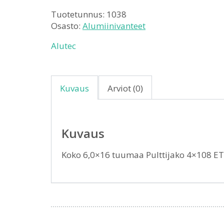
Tuotetunnus:
1038
Osasto:
Alumiinivanteet
Alutec
Kuvaus
Arviot (0)
Kuvaus
Koko 6,0×16 tuumaa Pulttijako 4×108 E