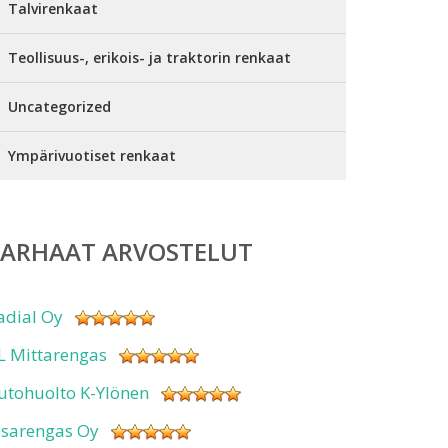
Talvirenkaat
Teollisuus-, erikois- ja traktorin renkaat
Uncategorized
Ympärivuotiset renkaat
PARHAAT ARVOSTELUT
adial Oy
L Mittarengas
utohuolto K-Ylönen
isarengas Oy