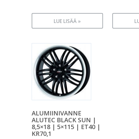
LUE LISÄÄ »
L
ALUMIINIVANNE
ALUTEC BLACK SUN |
8,5×18 | 5×115 | ET40 |
KR70,1