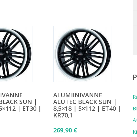
NIVANNE
ALUMIINIVANNE
R
BLACK SUN |
ALUTEC BLACK SUN |
 5×112 | ET30 |
8,5×18 | 5×112 | ET40 |
B
KR70,1
A
269,90
€
K