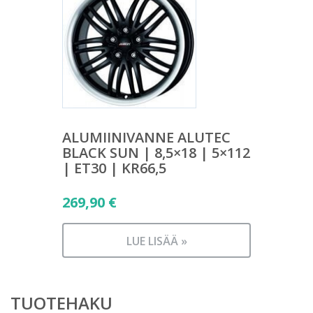
ALUMIINIVANNE ALUTEC
BLACK SUN | 8,5×18 | 5×112
| ET30 | KR66,5
269,90
€
LUE LISÄÄ »
TUOTEHAKU