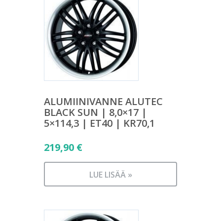
ALUMIINIVANNE ALUTEC
BLACK SUN | 8,0×17 |
5×114,3 | ET40 | KR70,1
219,90
€
LUE LISÄÄ »