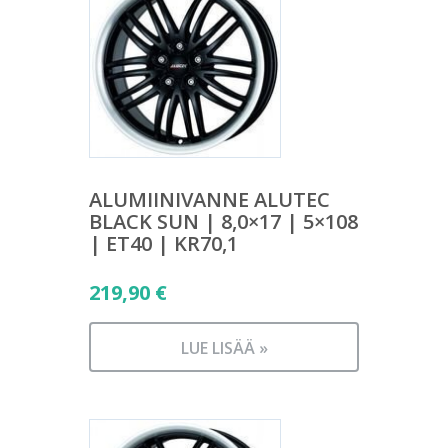
ALUMIINIVANNE ALUTEC
BLACK SUN | 8,0×17 | 5×108
| ET40 | KR70,1
219,90
€
LUE LISÄÄ »