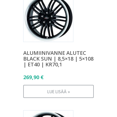
ALUMIINIVANNE ALUTEC
BLACK SUN | 8,5×18 | 5×108
| ET40 | KR70,1
269,90
€
LUE LISÄÄ »