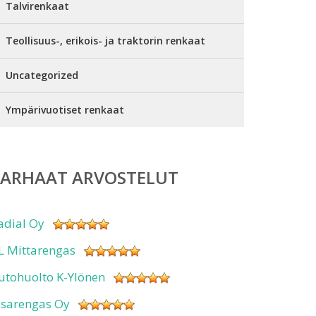
Talvirenkaat
Teollisuus-, erikois- ja traktorin renkaat
Uncategorized
Ympärivuotiset renkaat
PARHAAT ARVOSTELUT
adial Oy
L Mittarengas
utohuolto K-Ylönen
isarengas Oy