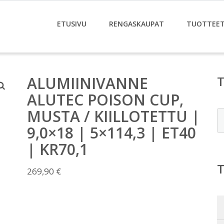
ETUSIVU
RENGASKAUPAT
TUOTTEE
ALUMIINIVANNE
ALUTEC POISON CUP,
MUSTA / KIILLOTETTU |
E
9,0×18 | 5×114,3 | ET40
| KR70,1
269,90
€