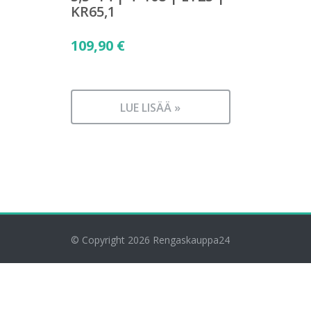
KR65,1
109,90
€
LUE LISÄÄ »
© Copyright 2026
Rengaskauppa24