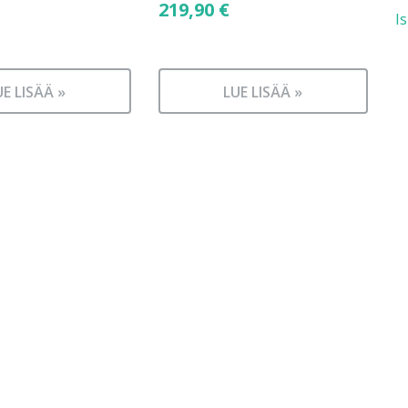
219,90
€
I
UE LISÄÄ »
LUE LISÄÄ »