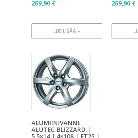
269,90
€
269,90
€
LUE LISÄÄ »
L
ALUMIINIVANNE
ALUTEC BLIZZARD |
5,5×14 | 4×108 | ET25 |