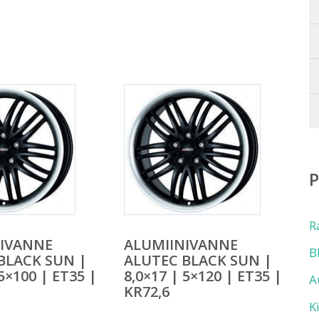
R
NIVANNE
ALUMIINIVANNE
B
BLACK SUN |
ALUTEC BLACK SUN |
 5×100 | ET35 |
8,0×17 | 5×120 | ET35 |
A
KR72,6
K