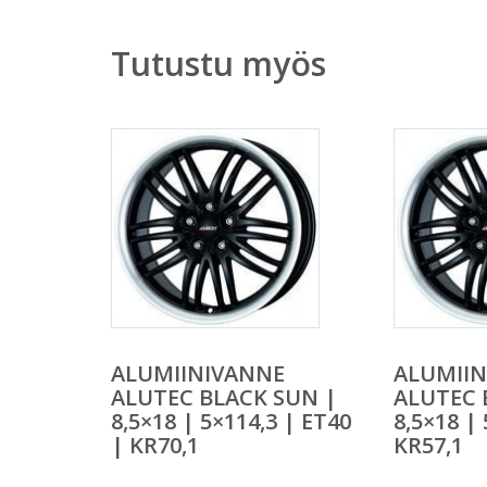
Tutustu myös
ALUMIINIVANNE
ALUMII
ALUTEC BLACK SUN |
ALUTEC 
8,5×18 | 5×114,3 | ET40
8,5×18 |
| KR70,1
KR57,1