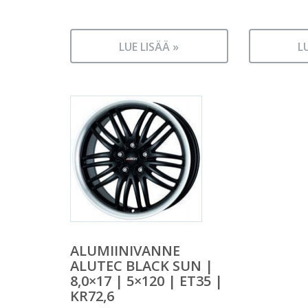
LUE LISÄÄ »
L
ALUMIINIVANNE
ALUTEC BLACK SUN |
8,0×17 | 5×120 | ET35 |
KR72,6