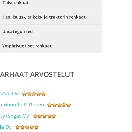
Talvirenkaat
Teollisuus-, erikois- ja traktorin renkaat
Uncategorized
Ympärivuotiset renkaat
PARHAAT ARVOSTELUT
adial Oy
utohuolto K-Ylönen
isarengas Oy
sla Oy