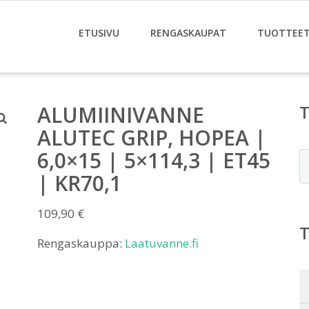
ETUSIVU
RENGASKAUPAT
TUOTTEE
ALUMIINIVANNE
ALUTEC GRIP, HOPEA |
6,0×15 | 5×114,3 | ET45
E
| KR70,1
109,90
€
Rengaskauppa:
Laatuvanne.fi