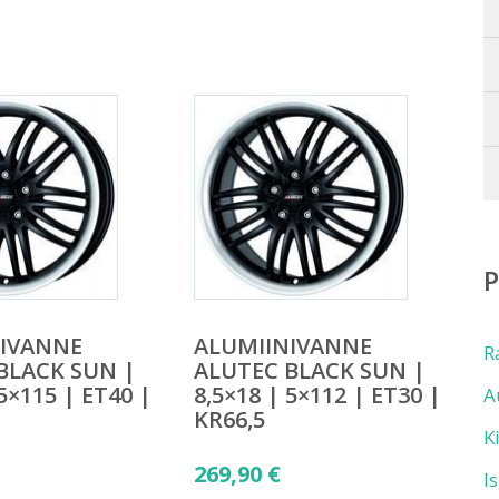
NIVANNE
ALUMIINIVANNE
R
BLACK SUN |
ALUTEC BLACK SUN |
 5×115 | ET40 |
8,5×18 | 5×112 | ET30 |
A
KR66,5
K
269,90
€
I