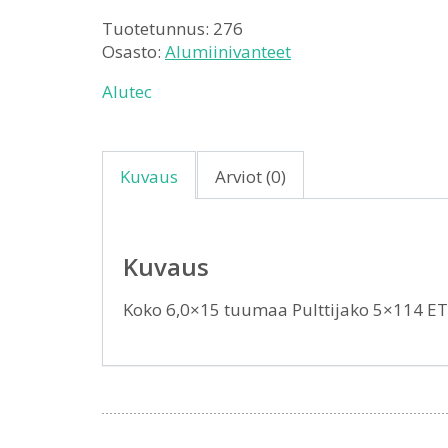
Tuotetunnus:
276
Osasto:
Alumiinivanteet
Alutec
Kuvaus
Arviot (0)
Kuvaus
Koko 6,0×15 tuumaa Pulttijako 5×114 E