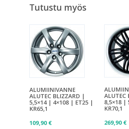
Tutustu myös
ALUMII
ALUMIINIVANNE
ALUTEC 
ALUTEC BLIZZARD |
8,5×18 |
5,5×14 | 4×108 | ET25 |
KR70,1
KR65,1
269,90
€
109,90
€