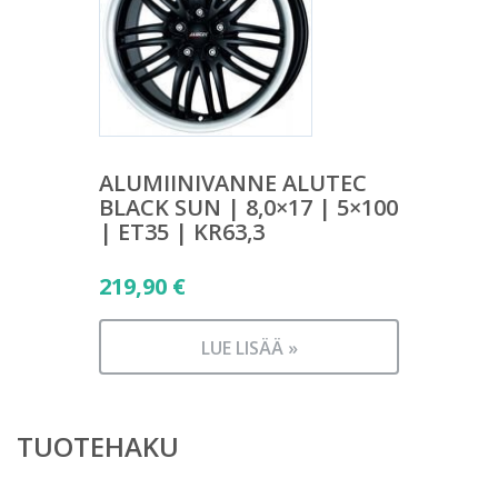
ALUMIINIVANNE ALUTEC
BLACK SUN | 8,0×17 | 5×100
| ET35 | KR63,3
219,90
€
LUE LISÄÄ »
TUOTEHAKU