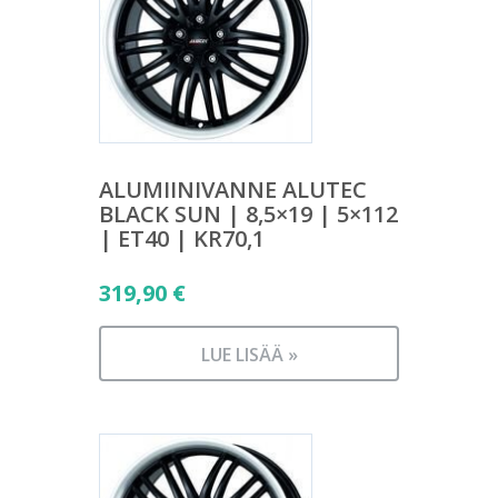
ALUMIINIVANNE ALUTEC
BLACK SUN | 8,5×19 | 5×112
| ET40 | KR70,1
319,90
€
LUE LISÄÄ »