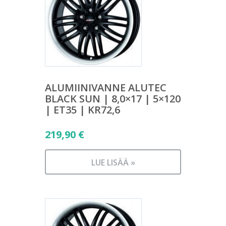
ALUMIINIVANNE ALUTEC
BLACK SUN | 8,0×17 | 5×120
| ET35 | KR72,6
219,90
€
LUE LISÄÄ »