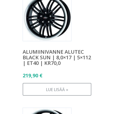
ALUMIINIVANNE ALUTEC
BLACK SUN | 8,0×17 | 5×112
| ET40 | KR70,0
219,90
€
LUE LISÄÄ »