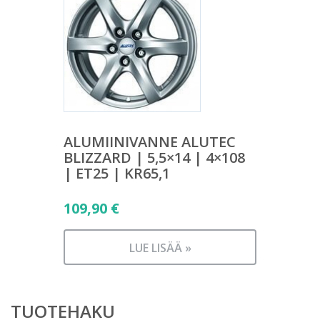
ALUMIINIVANNE ALUTEC
BLIZZARD | 5,5×14 | 4×108
| ET25 | KR65,1
109,90
€
LUE LISÄÄ »
TUOTEHAKU