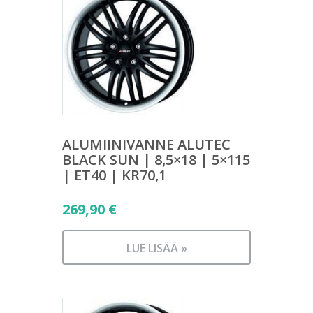
ALUMIINIVANNE ALUTEC
BLACK SUN | 8,5×18 | 5×115
| ET40 | KR70,1
269,90
€
LUE LISÄÄ »