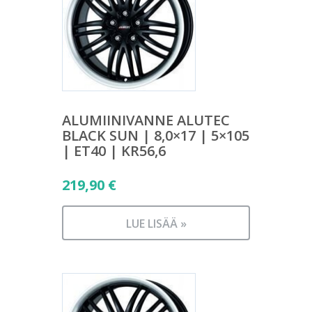
ALUMIINIVANNE ALUTEC
BLACK SUN | 8,0×17 | 5×105
| ET40 | KR56,6
219,90
€
LUE LISÄÄ »