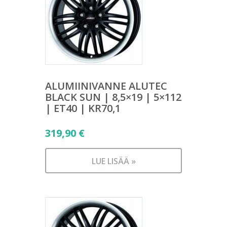
ALUMIINIVANNE ALUTEC
BLACK SUN | 8,5×19 | 5×112
| ET40 | KR70,1
319,90
€
LUE LISÄÄ »