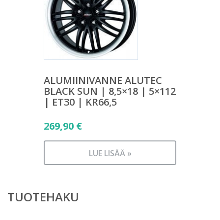
ALUMIINIVANNE ALUTEC
BLACK SUN | 8,5×18 | 5×112
| ET30 | KR66,5
269,90
€
LUE LISÄÄ »
TUOTEHAKU