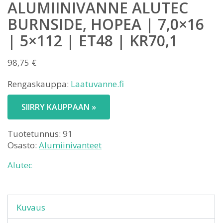
ALUMIINIVANNE ALUTEC
BURNSIDE, HOPEA | 7,0×16
| 5×112 | ET48 | KR70,1
98,75
€
Rengaskauppa:
Laatuvanne.fi
SIIRRY KAUPPAAN »
Tuotetunnus:
91
Osasto:
Alumiinivanteet
Alutec
Kuvaus