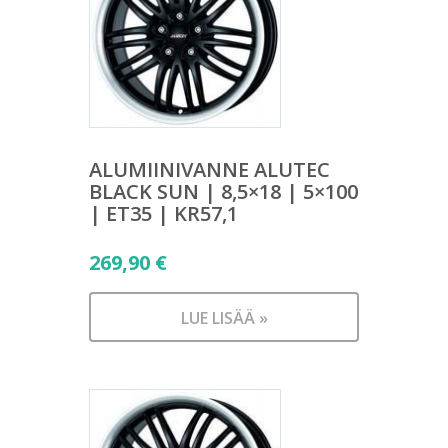
ALUMIINIVANNE ALUTEC
BLACK SUN | 8,5×18 | 5×100
| ET35 | KR57,1
269,90
€
LUE LISÄÄ »