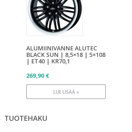
ALUMIINIVANNE ALUTEC
BLACK SUN | 8,5×18 | 5×108
| ET40 | KR70,1
269,90
€
LUE LISÄÄ »
TUOTEHAKU