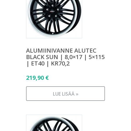
ALUMIINIVANNE ALUTEC
BLACK SUN | 8,0×17 | 5×115
| ET40 | KR70,2
219,90
€
LUE LISÄÄ »