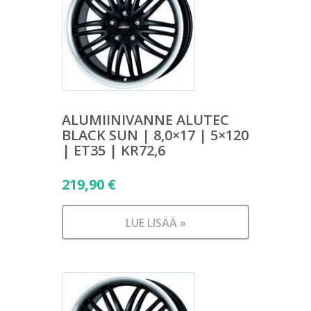
ALUMIINIVANNE ALUTEC
BLACK SUN | 8,0×17 | 5×120
| ET35 | KR72,6
219,90
€
LUE LISÄÄ »