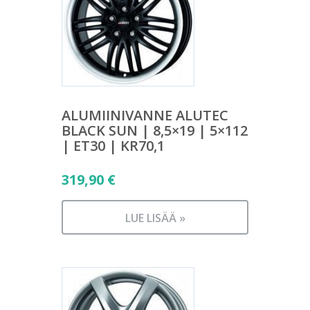
ALUMIINIVANNE ALUTEC
BLACK SUN | 8,5×19 | 5×112
| ET30 | KR70,1
319,90
€
LUE LISÄÄ »