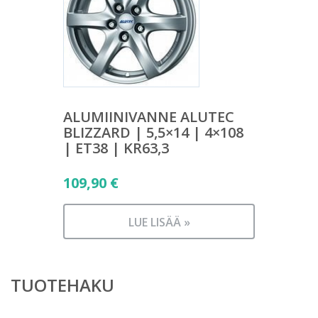
ALUMIINIVANNE ALUTEC
BLIZZARD | 5,5×14 | 4×108
| ET38 | KR63,3
109,90
€
LUE LISÄÄ »
TUOTEHAKU