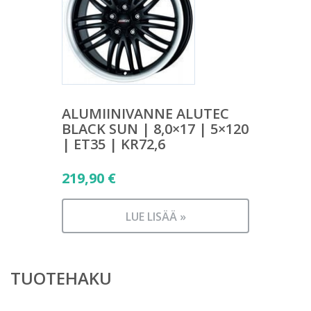
ALUMIINIVANNE ALUTEC
BLACK SUN | 8,0×17 | 5×120
| ET35 | KR72,6
219,90
€
LUE LISÄÄ »
TUOTEHAKU