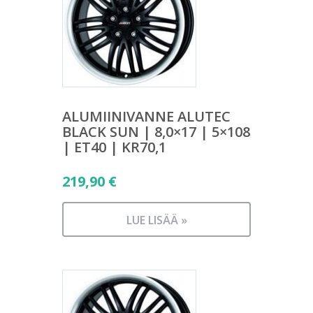
ALUMIINIVANNE ALUTEC
BLACK SUN | 8,0×17 | 5×108
| ET40 | KR70,1
219,90
€
LUE LISÄÄ »