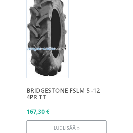
BRIDGESTONE FSLM 5 -12
4PR TT
167,30
€
LUE LISÄÄ »