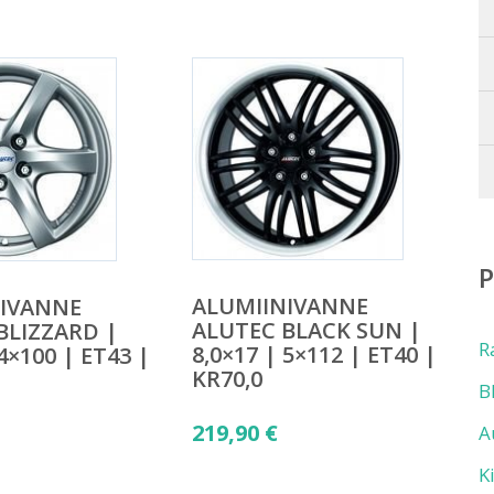
ALUMIINIVANNE
NIVANNE
ALUTEC BLACK SUN |
BLIZZARD |
R
8,0×17 | 5×112 | ET40 |
 4×100 | ET43 |
KR70,0
B
219,90
€
A
K