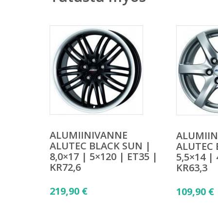
ALUMIINIVANNE
ALUMII
ALUTEC BLACK SUN |
ALUTEC 
8,0×17 | 5×120 | ET35 |
5,5×14 |
KR72,6
KR63,3
219,90
€
109,90
€