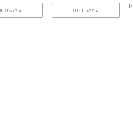
I
UE LISÄÄ »
LUE LISÄÄ »