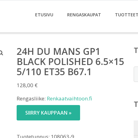
ETUSIVU
RENGASKAUPAT
TUOTTEE
24H DU MANS GP1
BLACK POLISHED 6.5×15
5/110 ET35 B67.1
E
128,00
€
Rengasliike:
Renkaatvaihtoon.fi
SIIRRY KAUPPAAN »
Tuotetunnus:
108063-9