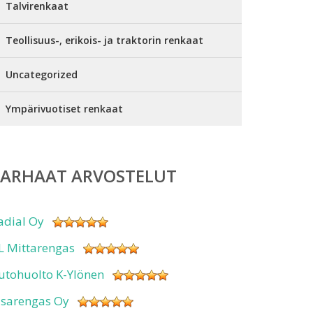
Talvirenkaat
Teollisuus-, erikois- ja traktorin renkaat
Uncategorized
Ympärivuotiset renkaat
PARHAAT ARVOSTELUT
adial Oy
L Mittarengas
utohuolto K-Ylönen
isarengas Oy