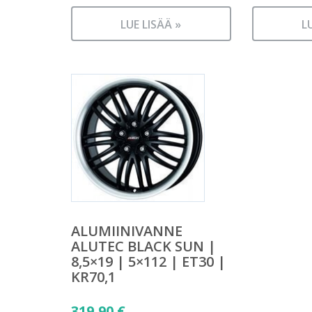
LUE LISÄÄ »
L
ALUMIINIVANNE
ALUTEC BLACK SUN |
8,5×19 | 5×112 | ET30 |
KR70,1
319,90
€