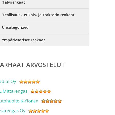
Talvirenkaat
Teollisuus-, erikois- ja traktorin renkaat
Uncategorized
Ympärivuotiset renkaat
PARHAAT ARVOSTELUT
adial Oy
L Mittarengas
utohuolto K-Ylönen
isarengas Oy