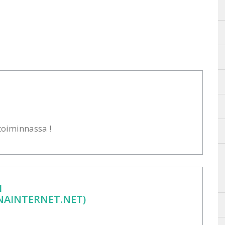
toiminnassa !
I
AINTERNET.NET)