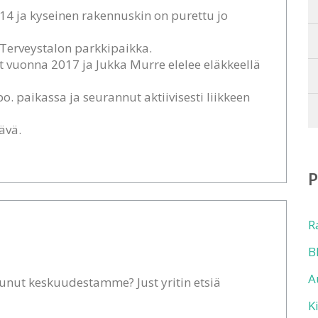
14 ja kyseinen rakennuskin on purettu jo
 Terveystalon parkkipaikka.
t vuonna 2017 ja Jukka Murre elelee eläkkeellä
o. paikassa ja seurannut aktiivisesti liikkeen
ävä.
R
B
A
tunut keskuudestamme? Just yritin etsiä
K