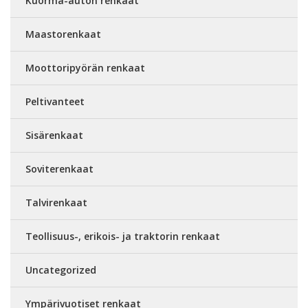
Kuorma-auton renkaat
Maastorenkaat
Moottoripyörän renkaat
Peltivanteet
Sisärenkaat
Soviterenkaat
Talvirenkaat
Teollisuus-, erikois- ja traktorin renkaat
Uncategorized
Ympärivuotiset renkaat