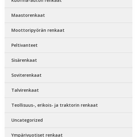
Kuorma-auton renkaat
Maastorenkaat
Moottoripyörän renkaat
Peltivanteet
Sisärenkaat
Soviterenkaat
Talvirenkaat
Teollisuus-, erikois- ja traktorin renkaat
Uncategorized
Ympärivuotiset renkaat