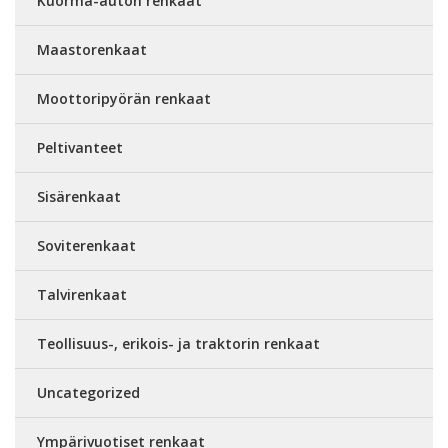
Kuorma-auton renkaat
Maastorenkaat
Moottoripyörän renkaat
Peltivanteet
Sisärenkaat
Soviterenkaat
Talvirenkaat
Teollisuus-, erikois- ja traktorin renkaat
Uncategorized
Ympärivuotiset renkaat