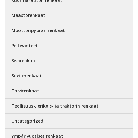
Kuorma-auton renkaat
Maastorenkaat
Moottoripyörän renkaat
Peltivanteet
Sisärenkaat
Soviterenkaat
Talvirenkaat
Teollisuus-, erikois- ja traktorin renkaat
Uncategorized
Ympärivuotiset renkaat