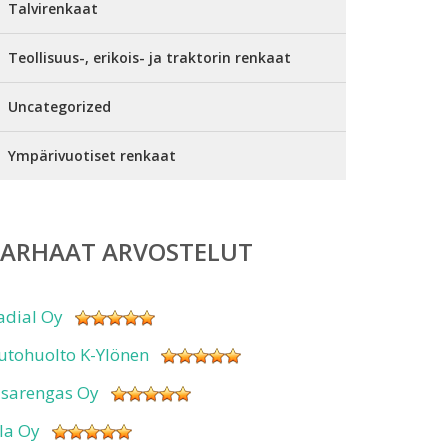
Talvirenkaat
Teollisuus-, erikois- ja traktorin renkaat
Uncategorized
Ympärivuotiset renkaat
PARHAAT ARVOSTELUT
adial Oy
utohuolto K-Ylönen
isarengas Oy
sla Oy