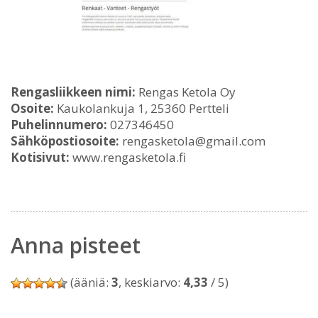
Rengasliikkeen nimi:
Rengas Ketola Oy
Osoite:
Kaukolankuja 1, 25360 Pertteli
Puhelinnumero:
027346450
Sähköpostiosoite:
rengasketola@gmail.com
Kotisivut:
www.rengasketola.fi
Anna pisteet
(ääniä:
3
, keskiarvo:
4,33
/ 5)