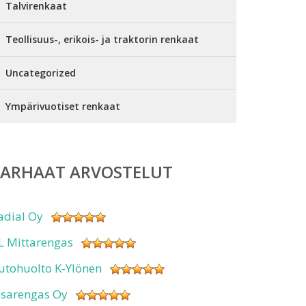
Talvirenkaat
Teollisuus-, erikois- ja traktorin renkaat
Uncategorized
Ympärivuotiset renkaat
PARHAAT ARVOSTELUT
adial Oy
L Mittarengas
utohuolto K-Ylönen
isarengas Oy