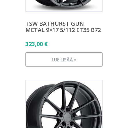
TSW BATHURST GUN
METAL 9×17 5/112 ET35 B72
323,00
€
LUE LISÄÄ »