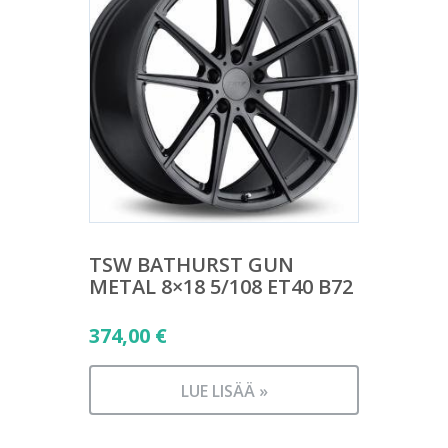
TSW BATHURST GUN
METAL 8×18 5/108 ET40 B72
374,00
€
LUE LISÄÄ »