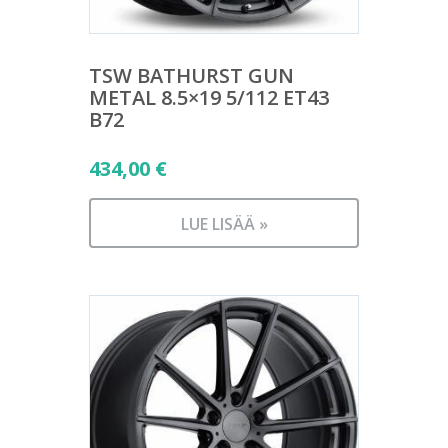
TSW BATHURST GUN
METAL 8.5×19 5/112 ET43
B72
434,00
€
LUE LISÄÄ »