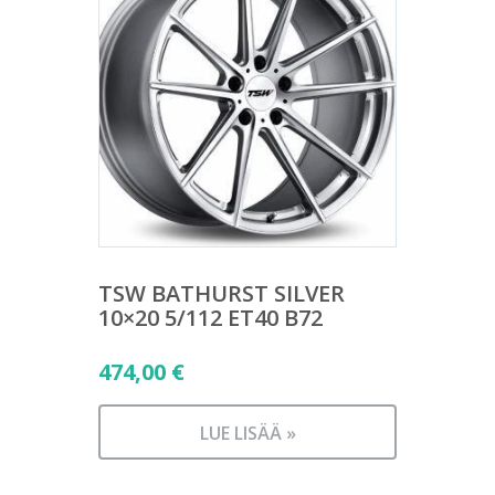
TSW BATHURST SILVER
10×20 5/112 ET40 B72
474,00
€
LUE LISÄÄ »