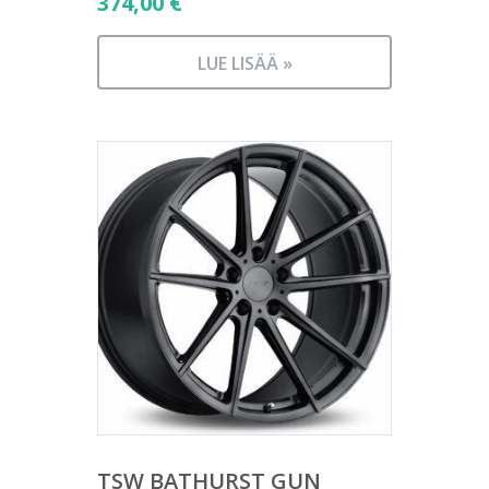
374,00
€
LUE LISÄÄ »
TSW BATHURST GUN