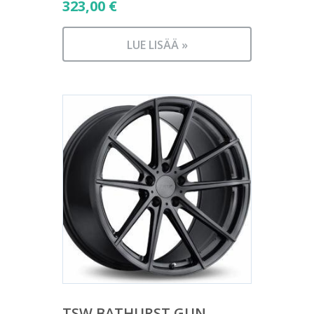
323,00
€
LUE LISÄÄ »
TSW BATHURST GUN