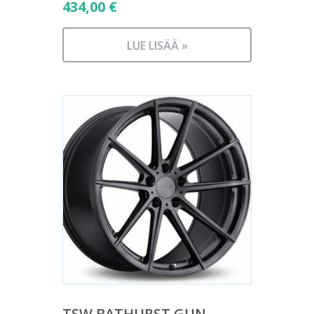
434,00
€
LUE LISÄÄ »
TSW BATHURST GUN