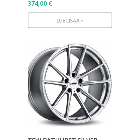
374,00
€
LUE LISÄÄ »