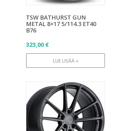
TSW BATHURST GUN
METAL 8×17 5/114.3 ET40
B76
323,00
€
LUE LISÄÄ »