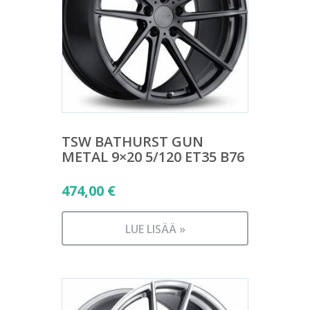
TSW BATHURST GUN
METAL 9×20 5/120 ET35 B76
474,00
€
LUE LISÄÄ »