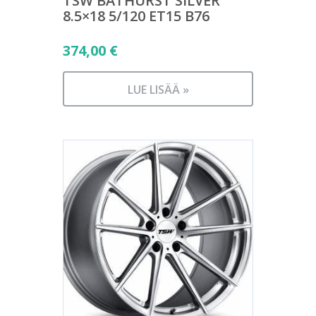
TSW BATHURST SILVER
8.5×18 5/120 ET15 B76
374,00
€
LUE LISÄÄ »