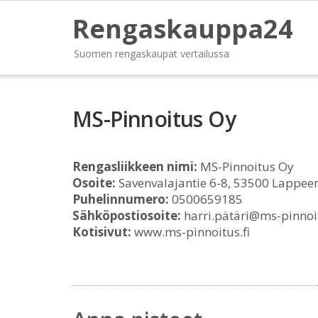
Rengaskauppa24
Suomen rengaskaupat vertailussa
MS-Pinnoitus Oy
Rengasliikkeen nimi:
MS-Pinnoitus Oy
Osoite:
Savenvalajantie 6-8, 53500 Lappee
Puhelinnumero:
0500659185
Sähköpostiosoite:
harri.pätäri@ms-pinnoit
Kotisivut:
www.ms-pinnoitus.fi