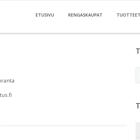
ETUSIVU
RENGASKAUPAT
TUOTTEE
E
nranta
us.fi