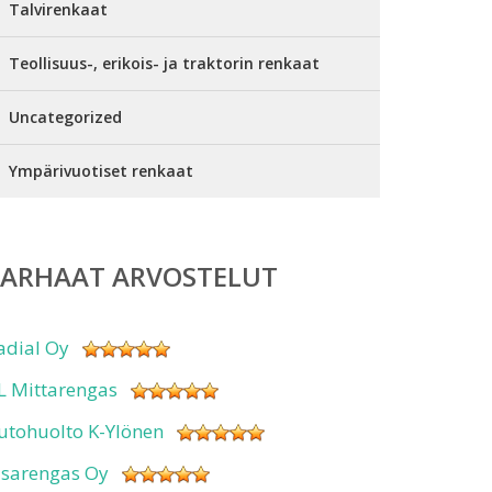
Talvirenkaat
Teollisuus-, erikois- ja traktorin renkaat
Uncategorized
Ympärivuotiset renkaat
PARHAAT ARVOSTELUT
adial Oy
L Mittarengas
utohuolto K-Ylönen
isarengas Oy