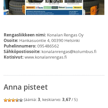
Rengasliikkeen nimi:
Konalan Rengas Oy
Osoite:
Hankasuontie 4, 00390 Helsinki
Puhelinnumero:
095486562
Sähköpostiosoite:
konalanrengas@kolumbus.fi
Kotisivut:
www.konalanrengas.fi
Anna pisteet
(ääniä:
3
, keskiarvo:
3,67
/ 5)