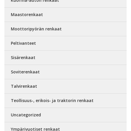
Kuorma-auton renkaat
Maastorenkaat
Moottoripyörän renkaat
Peltivanteet
Sisärenkaat
Soviterenkaat
Talvirenkaat
Teollisuus-, erikois- ja traktorin renkaat
Uncategorized
Ympärivuotiset renkaat