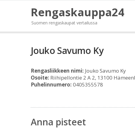
Rengaskauppa24
Suomen rengaskaupat vertailussa
Jouko Savumo Ky
Rengasliikkeen nimi:
Jouko Savumo Ky
Osoite:
Riihipellontie 2 A 2, 13100 Hämeen
Puhelinnumero:
0405355578
Anna pisteet