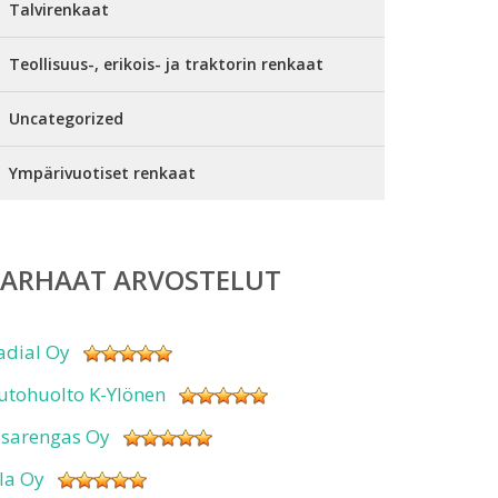
Talvirenkaat
Teollisuus-, erikois- ja traktorin renkaat
Uncategorized
Ympärivuotiset renkaat
PARHAAT ARVOSTELUT
adial Oy
utohuolto K-Ylönen
isarengas Oy
sla Oy