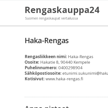
Rengaskauppa24
Suomen rengaskaupat vertailussa
Haka-Rengas
Rengasliikkeen nimi:
Haka-Rengas
Osoite:
Hakatie 8, 90440 Kempele
Puhelinnumero:
0400298904
Sähköpostiosoite:
etunimi.sukunimi@haka-
Kotisivut:
www.haka-rengas.fi