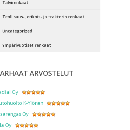
Talvirenkaat
Teollisuus-, erikois- ja traktorin renkaat
Uncategorized
Ympärivuotiset renkaat
PARHAAT ARVOSTELUT
adial Oy
utohuolto K-Ylönen
isarengas Oy
sla Oy