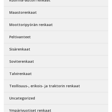
Kuorma-auton renkaat
Maastorenkaat
Moottoripyörän renkaat
Peltivanteet
Sisärenkaat
Soviterenkaat
Talvirenkaat
Teollisuus-, erikois- ja traktorin renkaat
Uncategorized
Ympärivuotiset renkaat