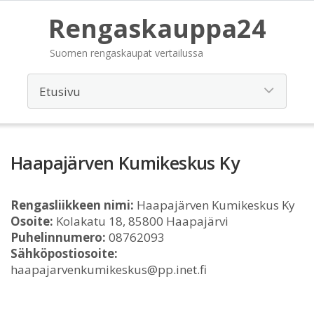
Rengaskauppa24
Suomen rengaskaupat vertailussa
Haapajärven Kumikeskus Ky
Rengasliikkeen nimi:
Haapajärven Kumikeskus Ky
Osoite:
Kolakatu 18, 85800 Haapajärvi
Puhelinnumero:
08762093
Sähköpostiosoite:
haapajarvenkumikeskus@pp.inet.fi