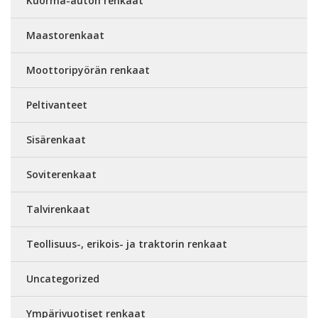
Kuorma-auton renkaat
Maastorenkaat
Moottoripyörän renkaat
Peltivanteet
Sisärenkaat
Soviterenkaat
Talvirenkaat
Teollisuus-, erikois- ja traktorin renkaat
Uncategorized
Ympärivuotiset renkaat