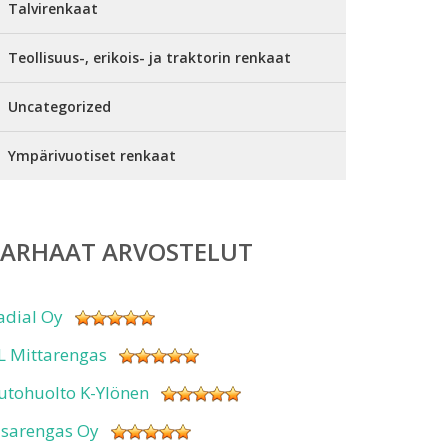
Talvirenkaat
Teollisuus-, erikois- ja traktorin renkaat
Uncategorized
Ympärivuotiset renkaat
PARHAAT ARVOSTELUT
adial Oy
L Mittarengas
utohuolto K-Ylönen
isarengas Oy