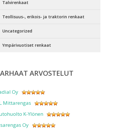
Talvirenkaat
Teollisuus-, erikois- ja traktorin renkaat
Uncategorized
Ympärivuotiset renkaat
PARHAAT ARVOSTELUT
adial Oy
L Mittarengas
utohuolto K-Ylönen
isarengas Oy