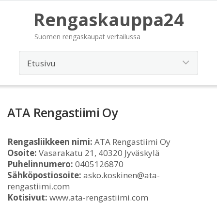
Rengaskauppa24
Suomen rengaskaupat vertailussa
ATA Rengastiimi Oy
Rengasliikkeen nimi:
ATA Rengastiimi Oy
Osoite:
Vasarakatu 21, 40320 Jyväskylä
Puhelinnumero:
0405126870
Sähköpostiosoite:
asko.koskinen@ata-
rengastiimi.com
Kotisivut:
www.ata-rengastiimi.com