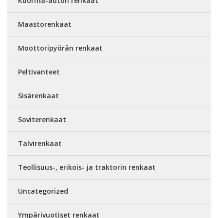
Kuorma-auton renkaat
Maastorenkaat
Moottoripyörän renkaat
Peltivanteet
Sisärenkaat
Soviterenkaat
Talvirenkaat
Teollisuus-, erikois- ja traktorin renkaat
Uncategorized
Ympärivuotiset renkaat